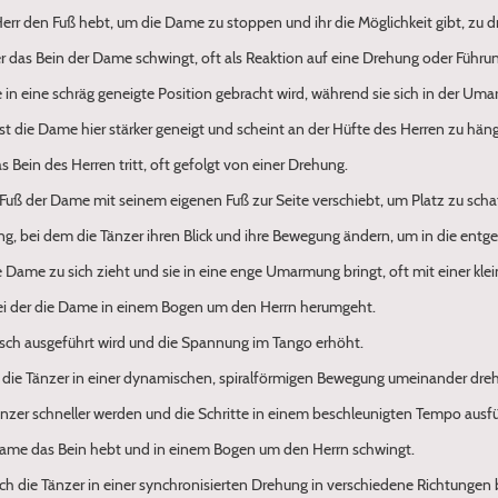
Herr den Fuß hebt, um die Dame zu stoppen und ihr die Möglichkeit gibt, zu d
r das Bein der Dame schwingt, oft als Reaktion auf eine Drehung oder Führu
 in eine schräg geneigte Position gebracht wird, während sie sich in der Um
 ist die Dame hier stärker geneigt und scheint an der Hüfte des Herren zu hän
as Bein des Herren tritt, oft gefolgt von einer Drehung.
en Fuß der Dame mit seinem eigenen Fuß zur Seite verschiebt, um Platz zu sch
ung, bei dem die Tänzer ihren Blick und ihre Bewegung ändern, um in die ent
ie Dame zu sich zieht und sie in eine enge Umarmung bringt, oft mit einer kl
i der die Dame in einem Bogen um den Herrn herumgeht.
tisch ausgeführt wird und die Spannung im Tango erhöht.
ich die Tänzer in einer dynamischen, spiralförmigen Bewegung umeinander dre
 Tänzer schneller werden und die Schritte in einem beschleunigten Tempo ausf
Dame das Bein hebt und in einem Bogen um den Herrn schwingt.
ich die Tänzer in einer synchronisierten Drehung in verschiedene Richtungen