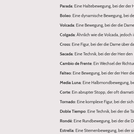
Parada
: Eine Haltebewegung, bei der der 
Boleo
: Eine dynamische Bewegung, bei de
Volcada
: Eine Bewegung, bei der die Dame
Colgada
: Ähnlich wie die Volcada, jedoch
Cross
: Eine Figur, bei der die Dame über d
Sacada
: Eine Technik, bei der der Herr d
Cambio de Frente
: Ein Wechsel der Richt
Falteo
: Eine Bewegung, bei der der Herr d
Media Luna
: Eine Halbmondbewegung, be
Corte
: Ein abrupter Stopp, der oft drama
Tornado
: Eine komplexe Figur, bei der s
Doble Tiempo
: Eine Technik, bei der die
Rondé
: Eine Rundbewegung, bei der die 
Estrella
: Eine Sternenbewegung, bei der s