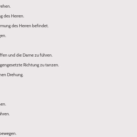
rehen.
ng des Herren.
armung des Herren befindet.
gen.
affen und die Dame zu führen.
gegengesetzte Richtung zu tanzen.
einen Drehung.
hen.
ühren.
 bewegen.